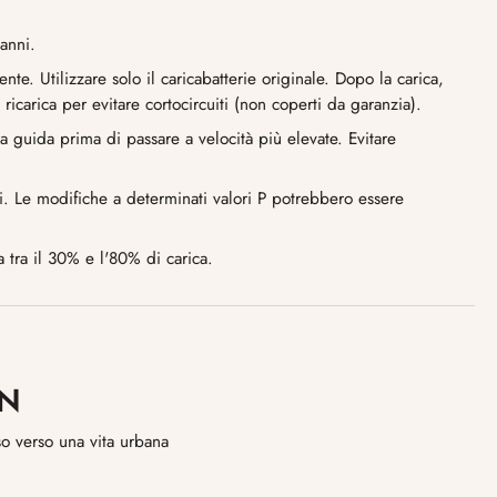
danni.
nte. Utilizzare solo il caricabatterie originale. Dopo la carica,
 ricarica per evitare cortocircuiti (non coperti da garanzia).
lla guida prima di passare a velocità più elevate. Evitare
li. Le modifiche a determinati valori P potrebbero essere
 tra il 30% e l'80% di carica.
RN
so verso una vita urbana