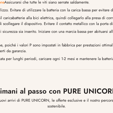
one
Assicurarsi che tutte le viti siano serrate saldamente.
zzo. Evitare di utilizzare la batteria con la carica bassa per evitare 
caricabatterie alla bici elettrica, quindi collegarlo alla presa di corre
 scollegare il dispositivo. Evitare il contatto metallico con la porta di
 di sicurezza sia inserito. Iniziare con una marcia bassa per abituarsi a
e, poiché i valori P sono impostati in fabbrica per prestazioni ottima
erti da garanzia.
ata per lunghi periodi, caricare ogni 1-2 mesi e mantenere la batteria
imani al passo con PURE UNICO
uovi arrivi di PURE UNICORN, le offerte esclusive e il nostro percor
sostenibile.